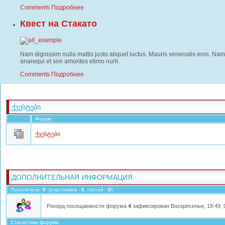
Comments
Подробнее
Квест на Стакато
Nam dignissim nulla mattis justo aliquet luctus. Mauris venenatis eros. Nam i
anarequi et son amorites etimo nurli.
Comments
Подробнее
ᲥᲕᲔᲡᲢᲔᲑᲘ
Форум
ქვესტები
ДОПОЛНИТЕЛЬНАЯ ИНФОРМАЦИЯ
Посетители:
0
(участников -
0
, гостей -
0
)
Рекорд посещаемости форума
4
зафиксирован Воскресенье, 18:49, 0
Статистика форума