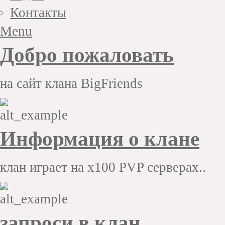
Контакты
Menu
Добро пожаловать
на сайт клана BigFriends
Информация о клане
клан играет на x100 PVP серверах..
запроси в клан