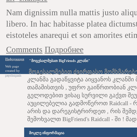
Nam dignissim nulla mattis justo aliqu
libero. In hac habitasse platea dictums
eistoteles anarequi et son amorites eti
Comments
Подробнее
Информация
"მოგესალმებათ BigFriends კლანი"
Web page
მოგესალმებით ძვირფასო მომხმარებელნ
created by
psychopath
კლანმა გადაწყვიტა აიყვანოს კლანში 
თამაშისთვის , უფრო გაიწრთობიან კლ
გელოდებით ვისაც სურვილი გაქვთ შეუერ
აუცილებელია გადმოწეროთ Raidcall - 
არის და დარეგისტრირდეთ , რის შემდ
შემოხვალთ BigFriend's Raidcall - ში !
მოკლე ინფორმაცია