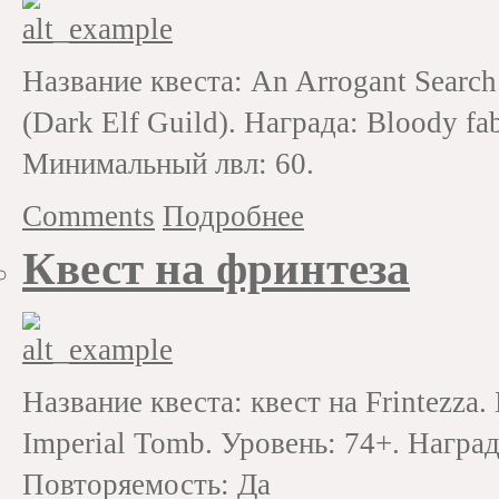
Название квеста: An Arrogant Search
(Dark Elf Guild). Награда: Bloody fa
Минимальный лвл: 60.
Comments
Подробнее
Квест на фринтеза
Название квеста: квест на Frintezza.
Imperial Tomb. Уровень: 74+. Наград
Повторяемость: Да